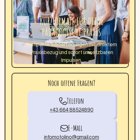
KURZFORMATE FÜR DEINE
PÄDAGOGISCHE PRAXIS
Kompakte Weiterbildungen mit direktem
Praxisbezug und sofort umsetzbaren
Impulsen.
Noch offene Fragen?
Telefon
+43 664 88524890
E-Mail
infomotolino@gmail.com