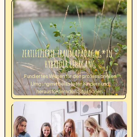
ZERTIFIZIERTE TRAUMAPÄDAGOG*IN -
HYBRIDER LEHRGANG
Fundiertes Wissen für den professionellen
Umgang mit belasteten Kindern und
herausfordernden Situationen.