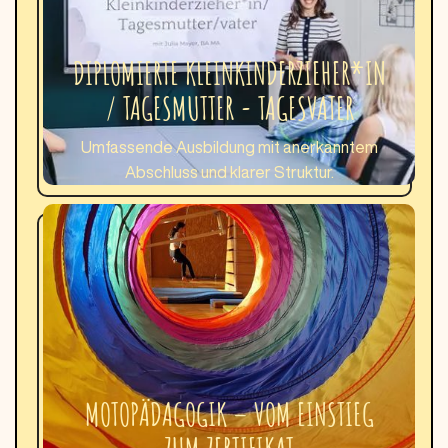
DIPLOMIERTE KLEINKINDERZIEHER*IN
/ TAGESMUTTER - TAGESVATER
Umfassende Ausbildung mit anerkanntem
Abschluss und klarer Struktur.
MOTOPÄDAGOGIK – VOM EINSTIEG