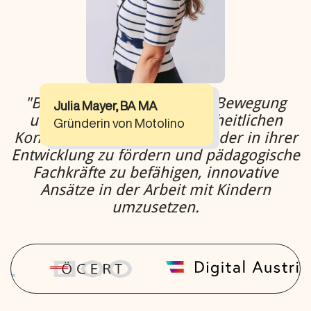
"Bei Motolino vereinen wir Bewegung
Julia Mayer, BA MA
und Bildung in einem ganzheitlichen
Gründerin von Motolino
Konzept. Unser Ziel ist es, Kinder in ihrer
Entwicklung zu fördern und pädagogische
Fachkräfte zu befähigen, innovative
Ansätze in der Arbeit mit Kindern
umzusetzen.