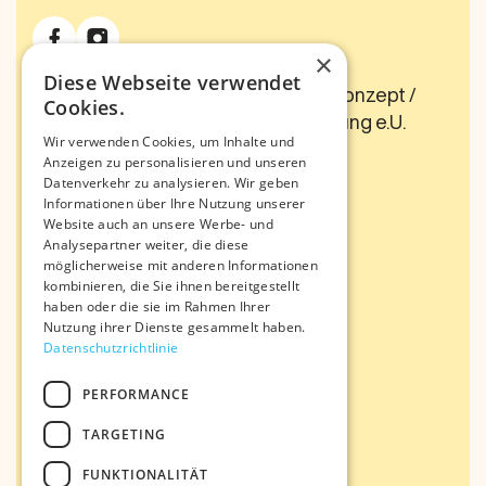
×
Diese Webseite verwendet
© 2024 Motolino - Das Bewegungskonzept /
Cookies.
Pädagogische Aus- und Weiterbildung e.U.
Wir verwenden Cookies, um Inhalte und
AGB
Datenschutz
Impressum
Anzeigen zu personalisieren und unseren
Datenverkehr zu analysieren. Wir geben
Informationen über Ihre Nutzung unserer
Seiten
Website auch an unsere Werbe- und
Analysepartner weiter, die diese
Start
möglicherweise mit anderen Informationen
Team
kombinieren, die Sie ihnen bereitgestellt
haben oder die sie im Rahmen Ihrer
Nutzung ihrer Dienste gesammelt haben.
Datenschutzrichtlinie
Angebot
PERFORMANCE
Übersicht
Online
TARGETING
Präsenz
FUNKTIONALITÄT
Anmeldung