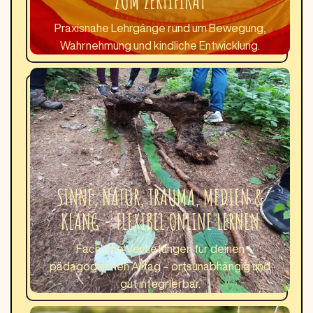
ZUM ZERTIFIKAT
Praxisnahe Lehrgänge rund um Bewegung,
Wahrnehmung und kindliche Entwicklung.
SINNE, NATUR, TRAUMA, MEDIEN &
KLANG - FLEXIBEL ONLINE LERNEN
Fachliche Vertiefungen für deinen
pädagogischen Alltag – ortsunabhängig und
gut integrierbar.