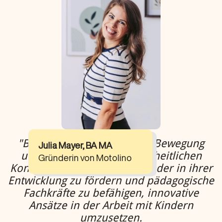
"Bei Motolino vereinen wir Bewegung
Julia Mayer, BA MA
und Bildung in einem ganzheitlichen
Gründerin von Motolino
Konzept. Unser Ziel ist es, Kinder in ihrer
Entwicklung zu fördern und pädagogische
Fachkräfte zu befähigen, innovative
Ansätze in der Arbeit mit Kindern
umzusetzen.