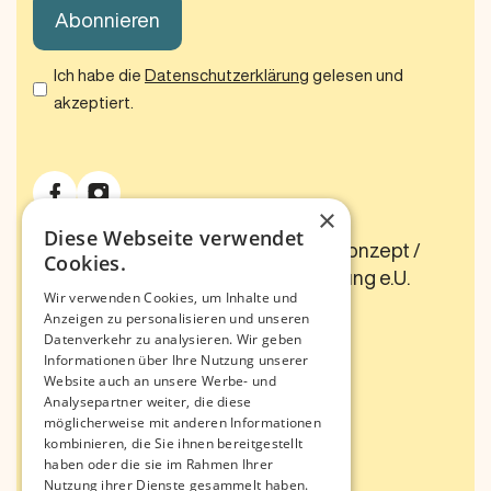
Ich habe die
Datenschutzerklärung
gelesen und
akzeptiert.
×
Diese Webseite verwendet
© 2024 Motolino - Das Bewegungskonzept /
Cookies.
Pädagogische Aus- und Weiterbildung e.U.
Wir verwenden Cookies, um Inhalte und
AGB
Datenschutz
Impressum
Anzeigen zu personalisieren und unseren
Datenverkehr zu analysieren. Wir geben
Informationen über Ihre Nutzung unserer
Seiten
Website auch an unsere Werbe- und
Analysepartner weiter, die diese
Start
möglicherweise mit anderen Informationen
Team
kombinieren, die Sie ihnen bereitgestellt
haben oder die sie im Rahmen Ihrer
Nutzung ihrer Dienste gesammelt haben.